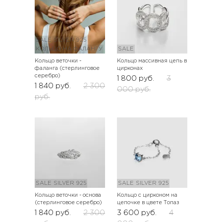
SALE
SILVER 925
КОЛЬЦО НА ФАЛАНГУ
SALE
Кольцо веточки -
Кольцо массивная цепь в
фаланга (стерлинговое
цирконах
серебро)
1 800
руб.
3
1 840
руб.
2 300
000
руб.
руб.
SALE
SILVER 925
SALE
SILVER 925
Кольцо веточки - основа
Кольцо с цирконом на
(стерлинговое серебро)
цепочке в цвете Топаз
1 840
руб.
2 300
3 600
руб.
4