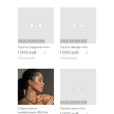
SALE
SILVER 925
SALE
SILVER 925
Пусеты сердечки mini
Пусеты звезды mini
1 000
руб.
2
1 000
руб.
2
000
руб.
000
руб.
SALE
SILVER 925
SALE
SILVER 925
Серьги-конго
Пусеты луны mini
«невесомые» Ø60мм
1 000
руб.
2