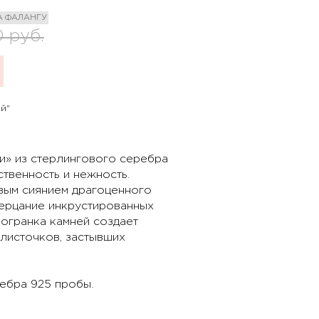
А ФАЛАНГУ
0
руб.
й"
» из стерлингового серебра
твенность и нежность.
овым сиянием драгоценного
мерцание инкрустированных
огранка камней создает
листочков, застывших
ебра 925 пробы.