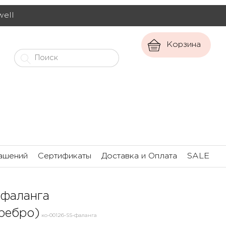
well
Корзина
ашений
Сертификаты
Доставка и Оплата
SALE
 фаланга
ребро)
ко-00126-SS-фаланга