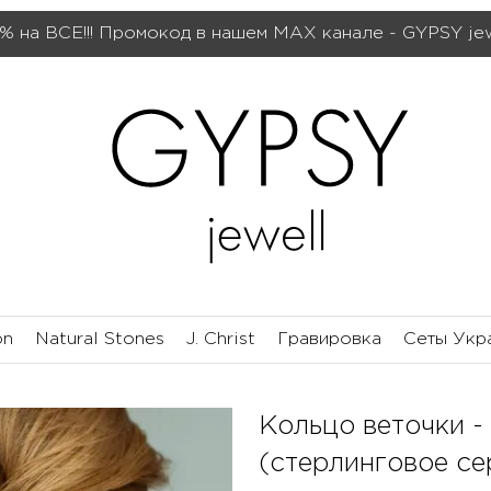
% на ВСЕ!!! Промокод в нашем МАХ канале - GYPSY je
on
Natural Stones
J. Christ
Гравировка
Сеты Укр
Кольцо веточки -
(стерлинговое се