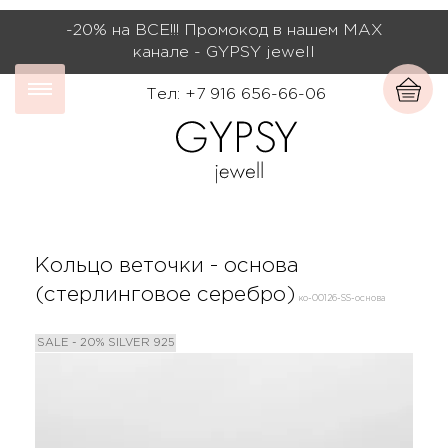
-20% на ВСЕ!!! Промокод в нашем МАХ
канале - GYPSY jewell
Тел: +7 916 656-66-06
Кольцо веточки - основа
(стерлинговое серебро)
ко-00126-SS-основа
SALE - 20%
SILVER 925