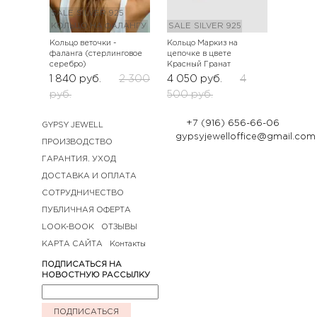
SALE
SILVER 925
КОЛЬЦО НА ФАЛАНГУ
SALE
SILVER 925
Кольцо веточки -
Кольцо Маркиз на
фаланга (стерлинговое
цепочке в цвете
серебро)
Красный Гранат
1 840
руб.
2 300
4 050
руб.
4
руб.
500
руб.
+7 (916) 656-66-06
GYPSY JEWELL
gypsyjewelloffice@gmail.com
ПРОИЗВОДСТВО
ГАРАНТИЯ. УХОД
ДОСТАВКА И ОПЛАТА
СОТРУДНИЧЕСТВО
ПУБЛИЧНАЯ ОФЕРТА
LOOK-BOOK
ОТЗЫВЫ
КАРТА САЙТА
Контакты
ПОДПИСАТЬСЯ НА
НОВОСТНУЮ РАССЫЛКУ
ПОДПИСАТЬСЯ