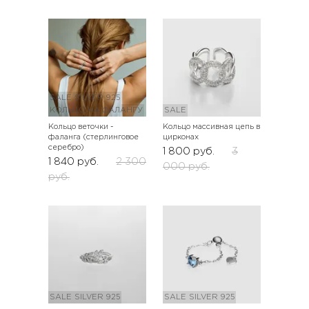
SALE
SILVER 925
КОЛЬЦО НА ФАЛАНГУ
SALE
Кольцо веточки -
Кольцо массивная цепь в
фаланга (стерлинговое
цирконах
серебро)
1 800
руб.
3
1 840
руб.
2 300
000
руб.
руб.
SALE
SILVER 925
SALE
SILVER 925