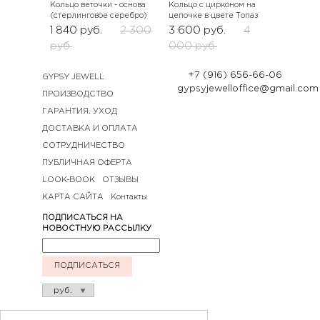
Кольцо веточки - основа
Кольцо с цирконом на
(стерлинговое серебро)
цепочке в цвете Топаз
1 840
руб.
2 300
3 600
руб.
4
руб.
000
руб.
+7 (916) 656-66-06
GYPSY JEWELL
gypsyjewelloffice@gmail.com
ПРОИЗВОДСТВО
ГАРАНТИЯ. УХОД
ДОСТАВКА И ОПЛАТА
СОТРУДНИЧЕСТВО
ПУБЛИЧНАЯ ОФЕРТА
LOOK-BOOK
ОТЗЫВЫ
КАРТА САЙТА
Контакты
ПОДПИСАТЬСЯ НА
НОВОСТНУЮ РАССЫЛКУ
ПОДПИСАТЬСЯ