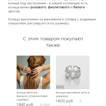
кольца под настроение - в нашей коллекции есть
кольца-венки
розового
,
фиолетового
и
белого
цветов.
Кольцо выполнено из ювелирного сплава с родиевым
покрытием, регулируется по размеру.
С этим товаром покупают
также
SALE
SILVER 925
КОЛЬЦО НА ФАЛАНГУ
SALE
Кольцо веточки -
Кольцо массивная цепь в
фаланга (стерлинговое
цирконах
серебро)
1 800
руб.
3
1 840
руб.
2 300