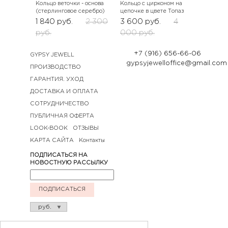
Кольцо веточки - основа
Кольцо с цирконом на
(стерлинговое серебро)
цепочке в цвете Топаз
1 840
руб.
2 300
3 600
руб.
4
руб.
000
руб.
+7 (916) 656-66-06
GYPSY JEWELL
gypsyjewelloffice@gmail.com
ПРОИЗВОДСТВО
ГАРАНТИЯ. УХОД
ДОСТАВКА И ОПЛАТА
СОТРУДНИЧЕСТВО
ПУБЛИЧНАЯ ОФЕРТА
LOOK-BOOK
ОТЗЫВЫ
КАРТА САЙТА
Контакты
ПОДПИСАТЬСЯ НА
НОВОСТНУЮ РАССЫЛКУ
ПОДПИСАТЬСЯ