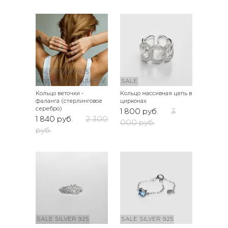
SALE
SILVER 925
КОЛЬЦО НА ФАЛАНГУ
SALE
Кольцо веточки -
Кольцо массивная цепь в
фаланга (стерлинговое
цирконах
серебро)
1 800
руб.
3
1 840
руб.
2 300
000
руб.
руб.
SALE
SILVER 925
SALE
SILVER 925