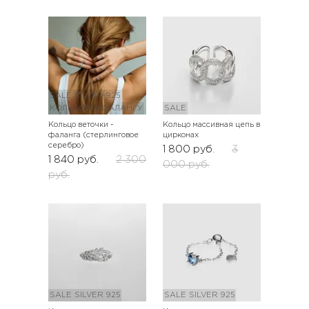
SALE
SILVER 925
КОЛЬЦО НА ФАЛАНГУ
SALE
Кольцо веточки -
Кольцо массивная цепь в
фаланга (стерлинговое
цирконах
серебро)
1 800
руб.
3
1 840
руб.
2 300
000
руб.
руб.
SALE
SILVER 925
SALE
SILVER 925