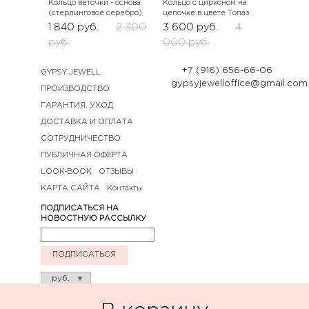
Кольцо веточки - основа
Кольцо с цирконом на
(стерлинговое серебро)
цепочке в цвете Топаз
1 840
руб.
2 300
3 600
руб.
4
руб.
000
руб.
+7 (916) 656-66-06
GYPSY JEWELL
gypsyjewelloffice@gmail.com
ПРОИЗВОДСТВО
ГАРАНТИЯ. УХОД
ДОСТАВКА И ОПЛАТА
СОТРУДНИЧЕСТВО
ПУБЛИЧНАЯ ОФЕРТА
LOOK-BOOK
ОТЗЫВЫ
КАРТА САЙТА
Контакты
ПОДПИСАТЬСЯ НА
НОВОСТНУЮ РАССЫЛКУ
ПОДПИСАТЬСЯ