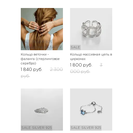
SALE
SILVER 925
КОЛЬЦО НА ФАЛАНГУ
SALE
Кольцо веточки -
Кольцо массивная цепь в
фаланга (стерлинговое
цирконах
серебро)
1 800
руб.
3
1 840
руб.
2 300
000
руб.
руб.
SALE
SILVER 925
SALE
SILVER 925