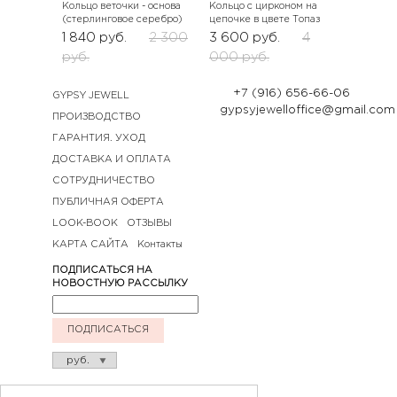
Кольцо веточки - основа
Кольцо с цирконом на
(стерлинговое серебро)
цепочке в цвете Топаз
1 840
руб.
2 300
3 600
руб.
4
руб.
000
руб.
+7 (916) 656-66-06
GYPSY JEWELL
gypsyjewelloffice@gmail.com
ПРОИЗВОДСТВО
ГАРАНТИЯ. УХОД
ДОСТАВКА И ОПЛАТА
СОТРУДНИЧЕСТВО
ПУБЛИЧНАЯ ОФЕРТА
LOOK-BOOK
ОТЗЫВЫ
КАРТА САЙТА
Контакты
ПОДПИСАТЬСЯ НА
НОВОСТНУЮ РАССЫЛКУ
ПОДПИСАТЬСЯ