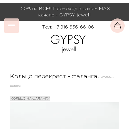
-20% на ВСЕ!!! Промокод в нашем МАХ
канале - GYPSY jewell
Тел: +7 916 656-66-06
Кольцо перекрест - фаланга
ко-00299-с-
фаланга
КОЛЬЦО НА ФАЛАНГУ