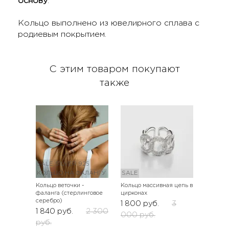
основу
.
Кольцо выполнено из ювелирного сплава с
родиевым покрытием.
С этим товаром покупают
также
SALE
SILVER 925
КОЛЬЦО НА ФАЛАНГУ
SALE
Кольцо веточки -
Кольцо массивная цепь в
фаланга (стерлинговое
цирконах
серебро)
1 800
руб.
3
1 840
руб.
2 300
000
руб.
руб.