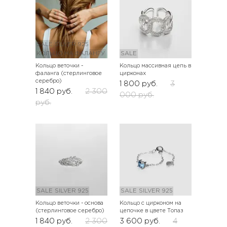
SALE
SILVER 925
КОЛЬЦО НА ФАЛАНГУ
SALE
Кольцо веточки -
Кольцо массивная цепь в
фаланга (стерлинговое
цирконах
серебро)
1 800
руб.
3
1 840
руб.
2 300
000
руб.
руб.
SALE
SILVER 925
SALE
SILVER 925
Кольцо веточки - основа
Кольцо с цирконом на
(стерлинговое серебро)
цепочке в цвете Топаз
1 840
руб.
2 300
3 600
руб.
4