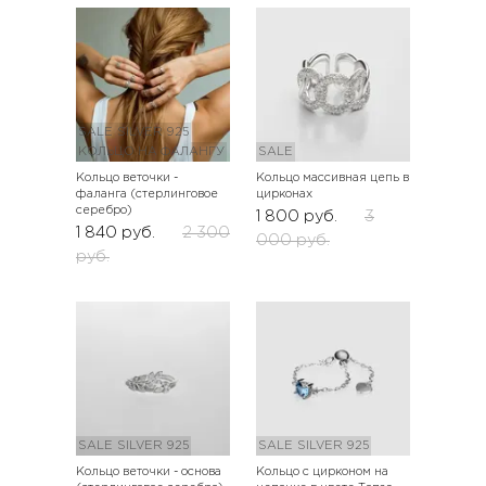
SALE
SILVER 925
КОЛЬЦО НА ФАЛАНГУ
SALE
Кольцо веточки -
Кольцо массивная цепь в
фаланга (стерлинговое
цирконах
серебро)
1 800
руб.
3
1 840
руб.
2 300
000
руб.
руб.
SALE
SILVER 925
SALE
SILVER 925
Кольцо веточки - основа
Кольцо с цирконом на