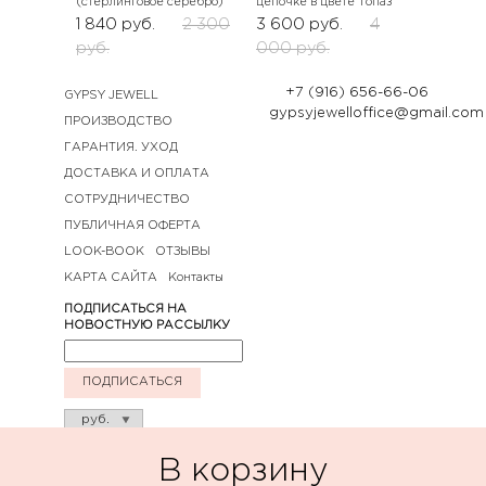
(стерлинговое серебро)
цепочке в цвете Топаз
1 840
руб.
2 300
3 600
руб.
4
руб.
000
руб.
+7 (916) 656-66-06
GYPSY JEWELL
gypsyjewelloffice@gmail.com
ПРОИЗВОДСТВО
ГАРАНТИЯ. УХОД
ДОСТАВКА И ОПЛАТА
СОТРУДНИЧЕСТВО
ПУБЛИЧНАЯ ОФЕРТА
LOOK-BOOK
ОТЗЫВЫ
КАРТА САЙТА
Контакты
ПОДПИСАТЬСЯ НА
НОВОСТНУЮ РАССЫЛКУ
ПОДПИСАТЬСЯ
В корзину