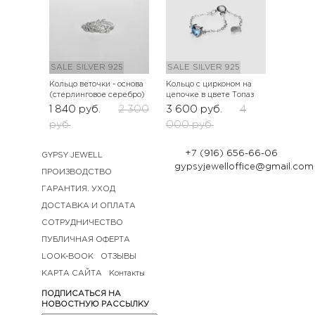
SALE
SILVER 925
SALE
SILVER 925
Кольцо веточки - основа
Кольцо с цирконом на
(стерлинговое серебро)
цепочке в цвете Топаз
1 840
руб.
2 300
3 600
руб.
4
руб.
000
руб.
+7 (916) 656-66-06
GYPSY JEWELL
gypsyjewelloffice@gmail.com
ПРОИЗВОДСТВО
ГАРАНТИЯ. УХОД
ДОСТАВКА И ОПЛАТА
СОТРУДНИЧЕСТВО
ПУБЛИЧНАЯ ОФЕРТА
LOOK-BOOK
ОТЗЫВЫ
КАРТА САЙТА
Контакты
ПОДПИСАТЬСЯ НА
НОВОСТНУЮ РАССЫЛКУ