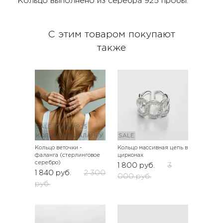
Кольцо выполнено из серебра 925 пробы.
С этим товаром покупают
также
SALE
SILVER 925
КОЛЬЦО НА ФАЛАНГУ
SALE
Кольцо веточки -
Кольцо массивная цепь в
фаланга (стерлинговое
цирконах
серебро)
1 800
руб.
3
1 840
руб.
2 300
000
руб.
руб.