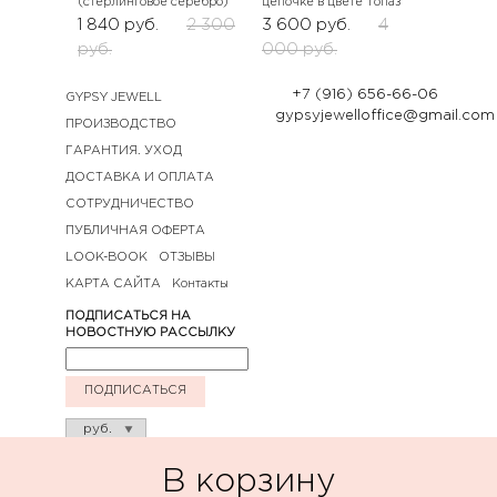
(стерлинговое серебро)
цепочке в цвете Топаз
1 840
руб.
2 300
3 600
руб.
4
руб.
000
руб.
+7 (916) 656-66-06
GYPSY JEWELL
gypsyjewelloffice@gmail.com
ПРОИЗВОДСТВО
ГАРАНТИЯ. УХОД
ДОСТАВКА И ОПЛАТА
СОТРУДНИЧЕСТВО
ПУБЛИЧНАЯ ОФЕРТА
LOOK-BOOK
ОТЗЫВЫ
КАРТА САЙТА
Контакты
ПОДПИСАТЬСЯ НА
НОВОСТНУЮ РАССЫЛКУ
ПОДПИСАТЬСЯ
В корзину