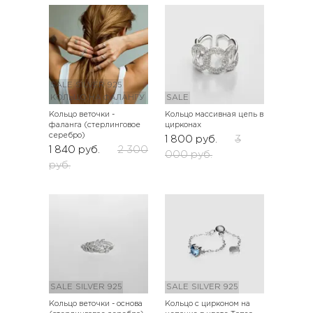
SALE
SILVER 925
КОЛЬЦО НА ФАЛАНГУ
SALE
Кольцо веточки -
Кольцо массивная цепь в
фаланга (стерлинговое
цирконах
серебро)
1 800
руб.
3
1 840
руб.
2 300
000
руб.
руб.
SALE
SILVER 925
SALE
SILVER 925
Кольцо веточки - основа
Кольцо с цирконом на