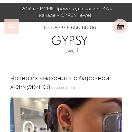
-20% на ВСЕ!!! Промокод в нашем МАХ
канале - GYPSY jewell
Тел: +7 916 656-66-06
Чокер из амазонита с барочной
жемчужиной
ож-00083-ам-ж-ss