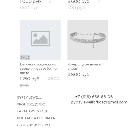
1 000
руб.
2
3 600
руб.
4
000
руб.
500
руб.
SALE
Цепочка с подвесками
Чокер с цирконами в 5
сердечки в серебряном
рядов
цвете
4 800
руб.
1 250
руб.
2 500
руб.
+7 (916) 656-66-06
GYPSY JEWELL
gypsyjewelloffice@gmail.com
ПРОИЗВОДСТВО
ГАРАНТИЯ. УХОД
ДОСТАВКА И ОПЛАТА
СОТРУДНИЧЕСТВО