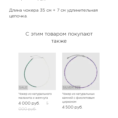
Длина чокера 35 см + 7 см удлинительная
цепочка.
С этим товаром покупают
также
SALE
SILVER 925
Чокер из натурального
Чокер из натуральных
малахита и жемчуга
камней с фиолетовым
цирконом
4 000
руб.
5
4 500
руб.
000
руб.