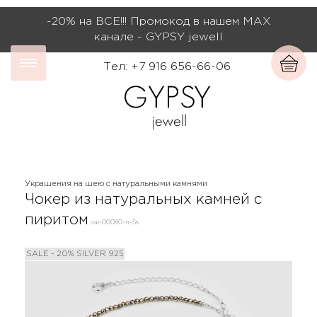
-20% на ВСЕ!!! Промокод в нашем МАХ
канале - GYPSY jewell
Тел: +7 916 656-66-06
Украшения на шею с натуральными камнями
Чокер из натуральных камней с
пиритом
ож-00080-п-Ss
SALE - 20%
SILVER 925