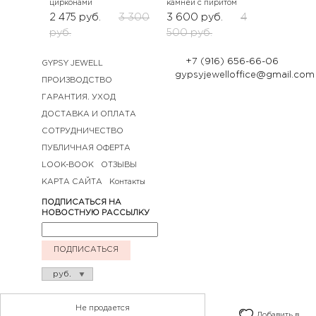
цирконами
камней с пиритом
2 475
руб.
3 300
3 600
руб.
4
руб.
500
руб.
+7 (916) 656-66-06
GYPSY JEWELL
gypsyjewelloffice@gmail.com
ПРОИЗВОДСТВО
ГАРАНТИЯ. УХОД
ДОСТАВКА И ОПЛАТА
СОТРУДНИЧЕСТВО
ПУБЛИЧНАЯ ОФЕРТА
LOOK-BOOK
ОТЗЫВЫ
КАРТА САЙТА
Контакты
ПОДПИСАТЬСЯ НА
НОВОСТНУЮ РАССЫЛКУ
ПОДПИСАТЬСЯ
Не продается
Добавить в