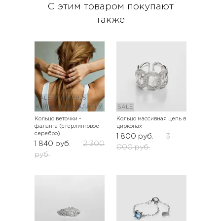
С этим товаром покупают
также
SALE
SILVER 925
КОЛЬЦО НА ФАЛАНГУ
SALE
Кольцо веточки -
Кольцо массивная цепь в
фаланга (стерлинговое
цирконах
серебро)
1 800
руб.
3
1 840
руб.
2 300
000
руб.
руб.