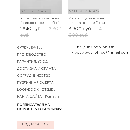
SALE
SILVER 925
SALE
SILVER 925
Кольцо веточки - основа
Кольцо с цирконом на
(стерлинговое серебро)
цепочке в цвете Топаз
1 840
руб.
2 300
3 600
руб.
4
руб.
000
руб.
+7 (916) 656-66-06
GYPSY JEWELL
gypsyjewelloffice@gmail.com
ПРОИЗВОДСТВО
ГАРАНТИЯ. УХОД
ДОСТАВКА И ОПЛАТА
СОТРУДНИЧЕСТВО
ПУБЛИЧНАЯ ОФЕРТА
LOOK-BOOK
ОТЗЫВЫ
КАРТА САЙТА
Контакты
ПОДПИСАТЬСЯ НА
НОВОСТНУЮ РАССЫЛКУ
ПОДПИСАТЬСЯ