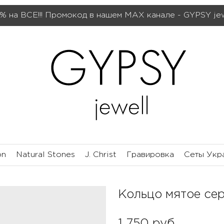
% на ВСЕ!!! Промокод в нашем МАХ канале - GYPSY je
on
Natural Stones
J. Christ
Гравировка
Сеты Укр
Кольцо мятое сер
1 750
руб.