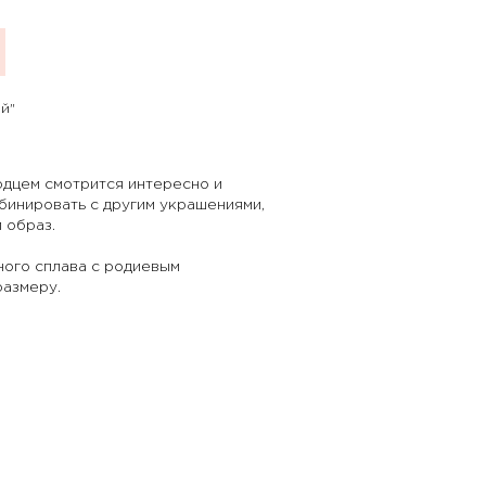
й"
рдцем смотрится интересно и
бинировать с другим украшениями,
й образ.
ного сплава с родиевым
размеру.