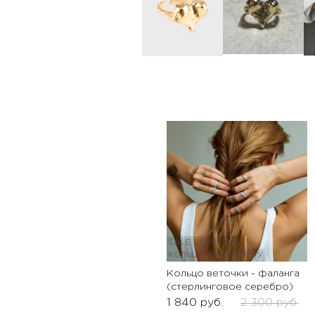
SALE
SILVER 925
КОЛЬЦО НА ФАЛАНГУ
Кольцо веточки - фаланга
(стерлинговое серебро)
1 840
руб.
2 300
руб.