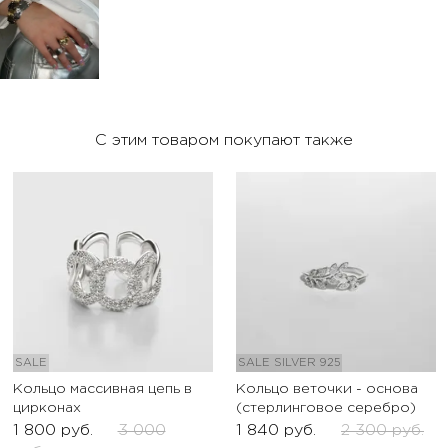
С этим товаром покупают также
SALE
SALE
SILVER 925
Кольцо массивная цепь в
Кольцо веточки - основа
цирконах
(стерлинговое серебро)
1 800
руб.
3 000
1 840
руб.
2 300
руб.