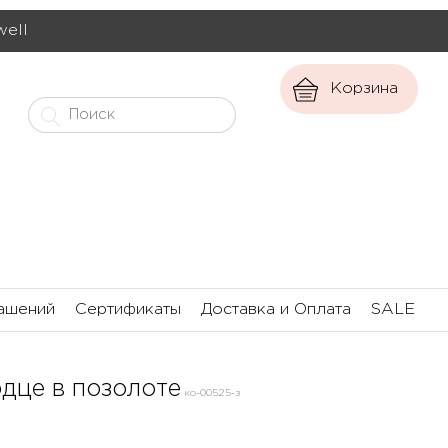
well
Корзина
ашений
Сертификаты
Доставка и Оплата
SALE
дце в позолоте
ко-00525-з