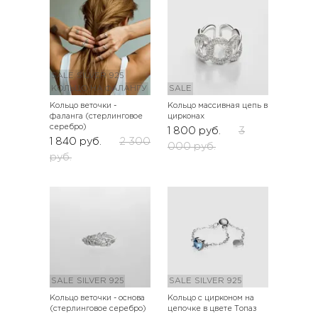
SALE
SILVER 925
КОЛЬЦО НА ФАЛАНГУ
SALE
Кольцо веточки -
Кольцо массивная цепь в
фаланга (стерлинговое
цирконах
серебро)
1 800
руб.
3
1 840
руб.
2 300
000
руб.
руб.
SALE
SILVER 925
SALE
SILVER 925
Кольцо веточки - основа
Кольцо с цирконом на
(стерлинговое серебро)
цепочке в цвете Топаз