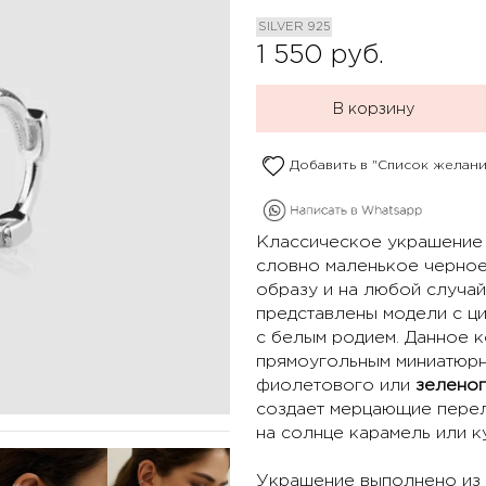
SILVER 925
1 550
руб.
В корзину
Добавить в "Список желани
Классическое украшение д
словно маленькое черное
образу и на любой случай
представлены модели с ци
с белым родием. Данное 
прямоугольным миниатюр
фиолетового или
зелено
создает мерцающие перел
на солнце карамель или к
Украшение выполнено из 