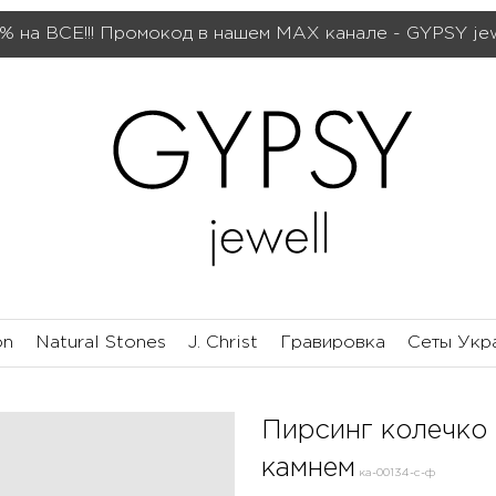
% на ВСЕ!!! Промокод в нашем МАХ канале - GYPSY je
on
Natural Stones
J. Christ
Гравировка
Сеты Укр
Пирсинг колечко
камнем
ка-00134-с-ф