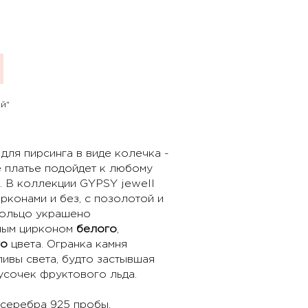
й"
ля пирсинга в виде колечка -
 платье подойдет к любому
. В коллекции GYPSY jewell
рконами и без, с позолотой и
кольцо украшено
ным цирконом
белого
,
го
цвета. Огранка камня
ивы света, будто застывшая
усочек фруктового льда.
серебра 925 пробы,