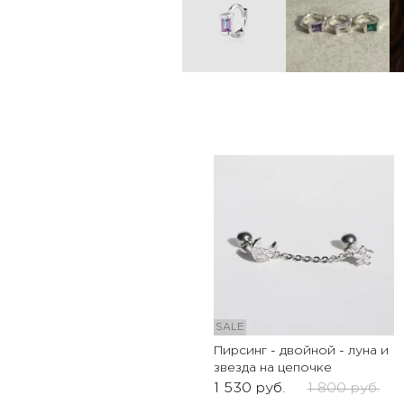
SALE
Пирсинг - двойной - луна и
звезда на цепочке
1 530
руб.
1 800
руб.