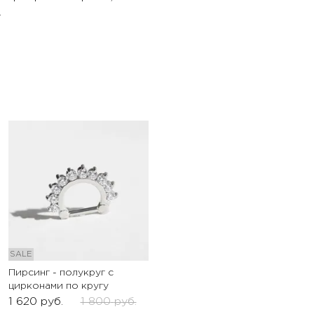
м.
SALE
Пирсинг - полукруг с
цирконами по кругу
1 620
руб.
1 800
руб.