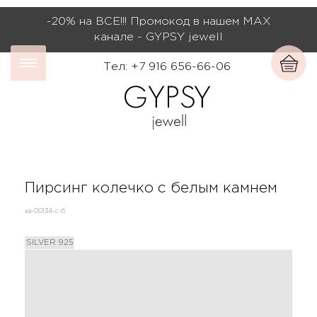
-20% на ВСЕ!!! Промокод в нашем МАХ
канале - GYPSY jewell
Тел: +7 916 656-66-06
Пирсинг колечко с белым камнем
ка-00134-с-б
SILVER 925