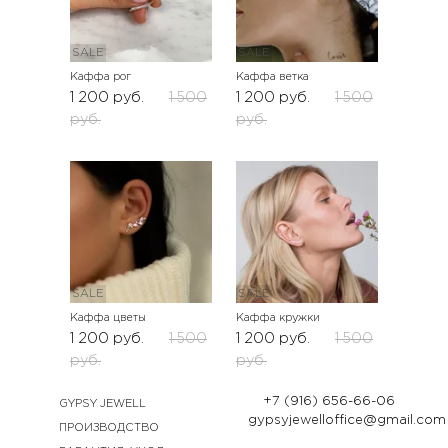
SALE
SALE
Каффа рог
Каффа ветка
1 200
руб.
1 500
1 200
руб.
1 500
руб.
руб.
SALE
SALE
Каффа цветы
Каффа кружки
1 200
руб.
1 500
1 200
руб.
1 500
руб.
руб.
+7 (916) 656-66-06
GYPSY JEWELL
gypsyjewelloffice@gmail.com
ПРОИЗВОДСТВО