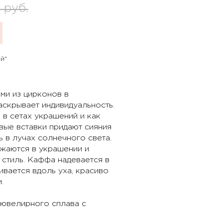
0
руб.
й"
ми из цирконов в
аскрывает индивидуальность.
в сетах украшений и как
вые вставки придают сияния
ь в лучах солнечного света.
ажаются в украшении и
стиль. Каффа надевается в
вается вдоль уха, красиво
.
ювелирного сплава с