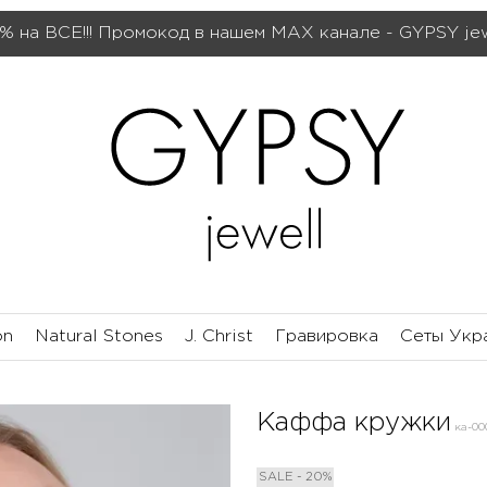
% на ВСЕ!!! Промокод в нашем МАХ канале - GYPSY je
on
Natural Stones
J. Christ
Гравировка
Сеты Укр
Каффа кружки
ка-00
SALE - 20%