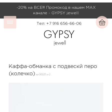
-20% на ВСЕ!!! Промокод в нашем МАХ
канале - GYPSY jewell
Тел: +7 916 656-66-06
Каффа-обманка с подвескй перо
(колечко)
ка-00037-з-2