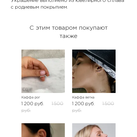
Украшение выполнено из ювелирного сплава
с родиевым покрытием.
С этим товаром покупают
также
SALE
SALE
Каффа рог
Каффа ветка
1 200
руб.
1 500
1 200
руб.
1 500
руб.
руб.