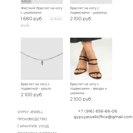
SALE
Жесткий браслет на ногу
Браслет на ногу с
с цирконами
подвесками - цирконы
1 680
руб.
2 100
2 100
руб.
руб.
Браслет на ногу с
Браслет на ногу с
подвеской - крыло
подвесками - звезды и
цирконы
2 100
руб.
2 100
руб.
+7 (916) 656-66-06
GYPSY JEWELL
gypsyjewelloffice@gmail.com
ПРОИЗВОДСТВО
ГАРАНТИЯ. УХОД