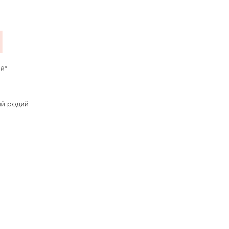
й"
й родий