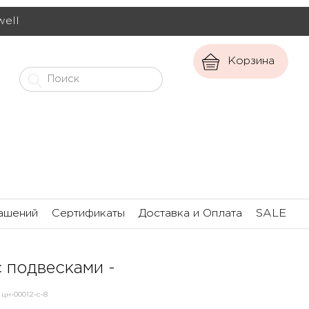
well
Корзина
ашений
Сертификаты
Доставка и Оплата
SALE
с подвесками -
цн-00012-с-8