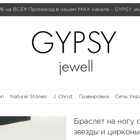
% на ВСЕ!!! Промокод в нашем МАХ канале - GYPSY je
on
Natural Stones
J. Christ
Гравировка
Сеты Укр
Браслет на ногу 
звезды и цирконы