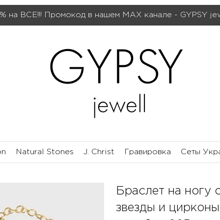
% на ВСЕ!!! Промокод в нашем МАХ канале - GYPSY je
on
Natural Stones
J. Christ
Гравировка
Сеты Укр
Браслет на ногу 
звезды и цирконы