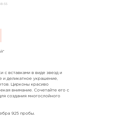
-8-SS
й"
и с вставками в виде звезд и
е и деликатное украшение,
етов. Цирконы красиво
екая внимание. Сочетайте его с
для создания многослойного
ебра 925 пробы.