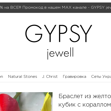
% на ВСЕ!!! Промокод в нашем МАХ канале - GYPSY je
on
Natural Stones
J. Christ
Гравировка
Сеты Укр
Браслет из желто
кубик с кораллом