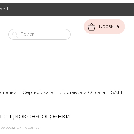
well
Корзина
ашений
Сертификаты
Доставка и Оплата
SALE
го циркона огранки
бр-00082-ц-ж-коралл-ss