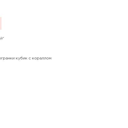
й"
огранки кубик с кораллом