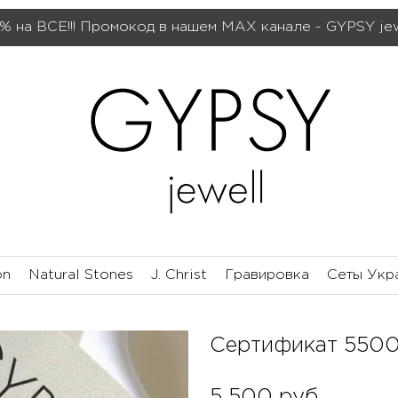
% на ВСЕ!!! Промокод в нашем МАХ канале - GYPSY je
on
Natural Stones
J. Christ
Гравировка
Сеты Укр
Сертификат 550
5 500
руб.