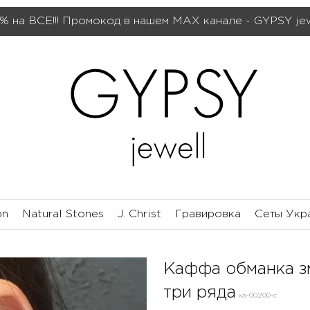
% на ВСЕ!!! Промокод в нашем МАХ канале - GYPSY je
on
Natural Stones
J. Christ
Гравировка
Сеты Укр
Каффа обманка з
три ряда
ка-00200-c