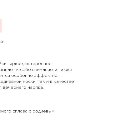
й"
ки- яркое, интересное
ывает к себе внимание, а также
рится особенно эффектно.
едневной носки, так и в качестве
я вечернего наряда.
рного сплава с родиевым