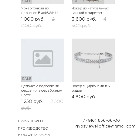
SALE
SALE
SILVER 925
Чокер тонкий из
Чокер из натуральных
цирконов Black&White
камней с пиритом
1 000
руб.
2
3 600
руб.
4
000
руб.
500
руб.
SALE
Цепочка с подвесками
Чокер с цирконами в 5
сердечки в серебряном
рядов
цвете
4 800
руб.
1 250
руб.
2 500
руб.
+7 (916) 656-66-06
GYPSY JEWELL
gypsyjewelloffice@gmail.com
ПРОИЗВОДСТВО
ГАРАНТИЯ. УХОД