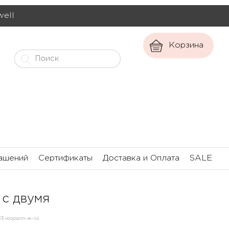
well
Корзина
ашений
Сертификаты
Доставка и Оплата
SALE
 с двумя
3-коралл-ж-ss