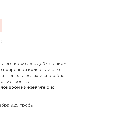
й"
льного коралла с добавлением
е природной красоты и стиля.
ритягательностью и способно
ое настроение.
м
чокером из жемчуга рис
.
ебра 925 пробы.