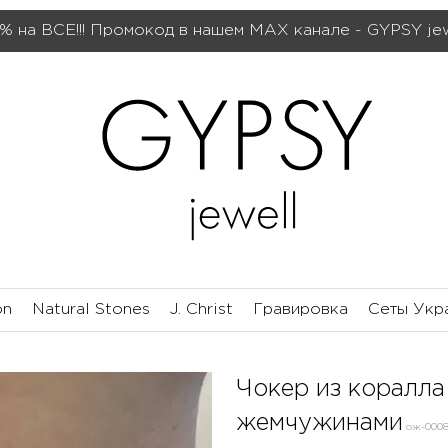
% на ВСЕ!!! Промокод в нашем МАХ канале - GYPSY je
on
Natural Stones
J. Christ
Гравировка
Сеты Укр
Чокер из коралла
жемчужинами
ож-0008