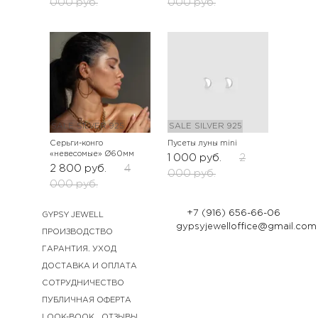
000
руб.
000
руб.
SALE
SILVER 925
SALE
SILVER 925
Серьги-конго
Пусеты луны mini
«невесомые» Ø60мм
1 000
руб.
2
2 800
руб.
4
000
руб.
000
руб.
+7 (916) 656-66-06
GYPSY JEWELL
gypsyjewelloffice@gmail.com
ПРОИЗВОДСТВО
ГАРАНТИЯ. УХОД
ДОСТАВКА И ОПЛАТА
СОТРУДНИЧЕСТВО
ПУБЛИЧНАЯ ОФЕРТА
LOOK-BOOK
ОТЗЫВЫ