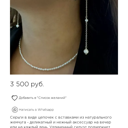
3 500
руб.
Добавить в "Список желаний"
Серьги в виде цепочек с вставками из натурального
жемчуга - деликатный и нежный аксессуар на вечер
или на каждый день. Удлиненный силуэт подчеркнет