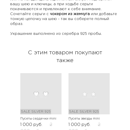
вашу шею и ключицы, а при ходьбе серьги
покачиваются и привлекают к себе внимание.
Сочетайте серьги с
чокером из жемчуга
или добавьте
тонкую цепочку на шею - так вы соберете полный
образ.
Украшение выполнено из серебра 925 пробы.
С этим товаром покупают
также
SALE
SILVER 925
SALE
SILVER 925
Пусеты сердечки mini
Пусеты звезды mini
1 000
руб.
2
1 000
руб.
2