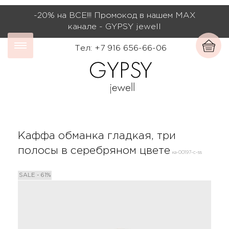
-20% на ВСЕ!!! Промокод в нашем МАХ
канале - GYPSY jewell
Тел: +7 916 656-66-06
Каффа обманка гладкая, три
полосы в серебряном цвете
ка-00197-с-ss
SALE - 61%