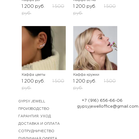
1 200
руб.
1 500
1 200
руб.
1 500
руб.
руб.
SALE
SALE
Каффа цветы
Каффа кружки
1 200
руб.
1 500
1 200
руб.
1 500
руб.
руб.
+7 (916) 656-66-06
GYPSY JEWELL
gypsyjewelloffice@gmail.com
ПРОИЗВОДСТВО
ГАРАНТИЯ. УХОД
ДОСТАВКА И ОПЛАТА
СОТРУДНИЧЕСТВО
ПУБЛИЧНАЯ ОФЕРТА