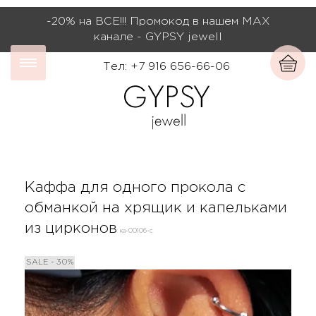
-20% на ВСЕ!!! Промокод в нашем МАХ
канале - GYPSY jewell
Тел: +7 916 656-66-06
Каффа для одного прокола с
обманкой на хрящик и капельками
из цирконов
ка-00106-с
SALE - 30%