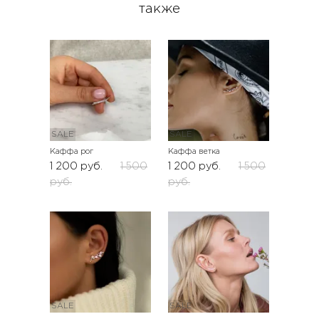
также
SALE
SALE
Каффа рог
Каффа ветка
1 200
руб.
1 500
1 200
руб.
1 500
руб.
руб.
SALE
SALE