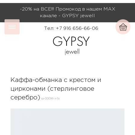
-20% на ВСЕ!!! Промокод в нашем МАХ
канале - GYPSY jewell
Тел: +7 916 656-66-06
Каффа-обманка с крестом и
цирконами (стерлинговое
серебро)
ка-00096-з-Ss