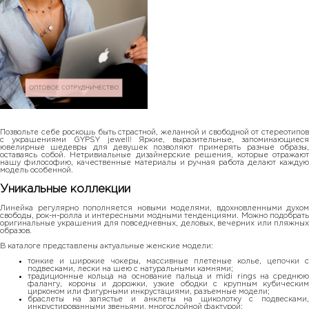
Позвольте себе роскошь быть страстной, желанной и свободной от стереотипов
с украшениями GYPSY jewell! Яркие, выразительные, запоминающиеся
ювелирные шедевры для девушек позволяют примерять разные образы,
оставаясь собой. Нетривиальные дизайнерские решения, которые отражают
нашу философию, качественные материалы и ручная работа делают каждую
модель особенной.
Уникальные коллекции
Линейка регулярно пополняется новыми моделями, вдохновленными духом
свободы, рок-н-ролла и интересными модными тенденциями. Можно подобрать
оригинальные украшения для повседневных, деловых, вечерних или пляжных
образов.
В каталоге представлены актуальные женские модели:
тонкие и широкие чокеры, массивные плетеные колье, цепочки с
подвесками, лески на шею с натуральными камнями;
традиционные кольца на основание пальца и midi rings на среднюю
фалангу, короны и дорожки, узкие ободки с крупным кубическим
цирконом или фигурными инкрустациями, разъемные модели;
браслеты на запястье и анклеты на щиколотку с подвесками,
инкрустированными звеньями, многослойной фактурой;