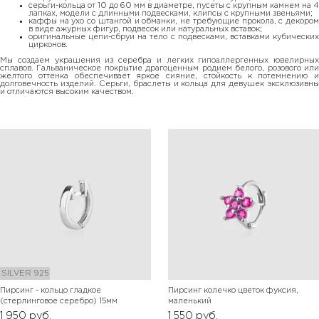
серьги-кольца от 10 до 60 мм в диаметре, пусеты с крупным камнем на 4
лапках, модели с длинными подвесками, клипсы с крупными звеньями;
каффы на ухо со штангой и обманки, не требующие прокола, с декором
в виде ажурных фигур, подвесок или натуральных вставок;
оригинальные цепи-сбруи на тело с подвесками, вставками кубических
цирконов.
Мы создаем украшения из серебра и легких гипоаллергенных ювелирных
сплавов. Гальваническое покрытие драгоценным родием белого, розового или
желтого оттенка обеспечивает яркое сияние, стойкость к потемнению и
долговечность изделий. Серьги, браслеты и кольца для девушек эксклюзивны
и отличаются высоким качеством.
SILVER 925
Пирсинг - кольцо гладкое
Пирсинг колечко цветок фуксия,
(стерлинговое серебро) 15мм
маленький
1 950
руб.
1 550
руб.