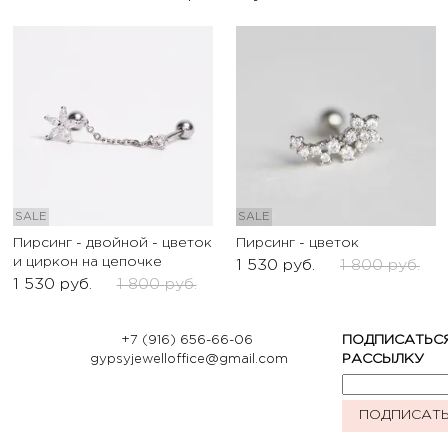
SALE
SALE
Пирсинг - двойной - цветок
Пирсинг - цветок
и циркон на цепочке
1 530
руб.
1 800
руб.
1 530
руб.
1 800
руб.
+7 (916) 656-66-06
ПОДПИСАТЬС
gypsyjewelloffice@gmail.com
РАССЫЛКУ
ПОДПИСАТ