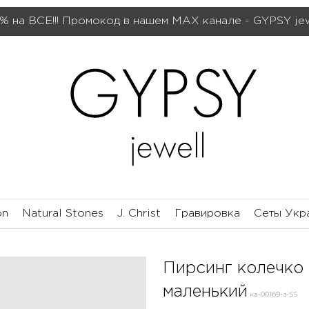
% на ВСЕ!!! Промокод в нашем МАХ канале - GYPSY je
on
Natural Stones
J. Christ
Гравировка
Сеты Укр
Пирсинг колечко 
маленький
ка-00169-з-SS