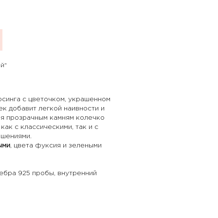
й"
синга с цветочком, украшенном
к добавит легкой наивности и
аря прозрачным камням колечко
как с классическими, так и с
ашениями.
ыми
, цвета фуксия и зелеными
ебра 925 пробы, внутренний