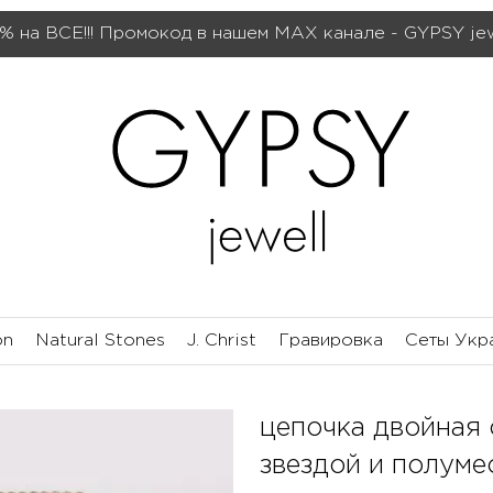
% на ВСЕ!!! Промокод в нашем МАХ канале - GYPSY je
on
Natural Stones
J. Christ
Гравировка
Сеты Укр
цепочка двойная 
звездой и полуме