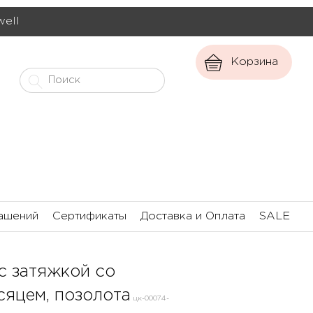
well
Корзина
ашений
Сертификаты
Доставка и Оплата
SALE
с затяжкой со
сяцем, позолота
цк-00074-