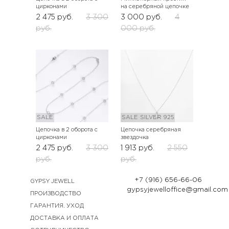
цирконами
на серебряной цепочке
2 475
руб.
3 300
3 000
руб.
4
руб.
000
руб.
SALE
SALE
SILVER 925
Цепочка в 2 оборота с
Цепочка серебряная
цирконами
звездочка
2 475
руб.
3 300
1 913
руб.
2 550
руб.
руб.
+7 (916) 656-66-06
GYPSY JEWELL
gypsyjewelloffice@gmail.com
ПРОИЗВОДСТВО
ГАРАНТИЯ. УХОД
ДОСТАВКА И ОПЛАТА