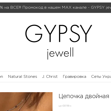
% на ВСЕ!!! Промокод в нашем МАХ канале - GYPSY je
on
Natural Stones
J. Christ
Гравировка
Сеты Укр
Цепочка двойная 
цк-00118-с