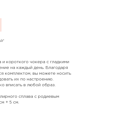
й"
а и короткого чокера с гладкими
ение на каждый день. Благодаря
ся комплектом, вы можете носить
довать их по настроению.
ко вписать в любой образ.
лирного сплава с родиевым
м + 5 см.