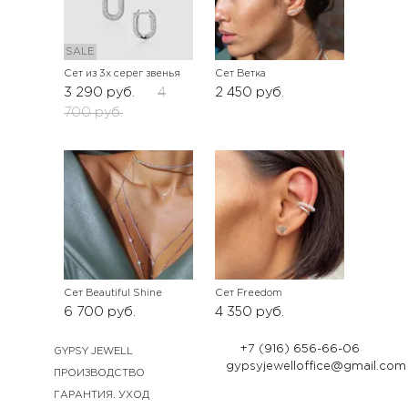
SALE
Сет из 3х серег звенья
Сет Ветка
3 290
руб.
4
2 450
руб.
700
руб.
Сет Beautiful Shine
Сет Freedom
6 700
руб.
4 350
руб.
+7 (916) 656-66-06
GYPSY JEWELL
gypsyjewelloffice@gmail.com
ПРОИЗВОДСТВО
ГАРАНТИЯ. УХОД