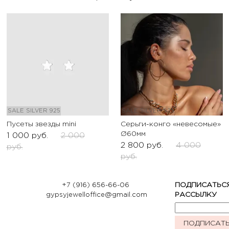
SALE
SILVER 925
SALE
SILVER 925
Пусеты звезды mini
Серьги-конго «невесомые»
Ø60мм
1 000
руб.
2 000
2 800
руб.
4 000
руб.
руб.
+7 (916) 656-66-06
ПОДПИСАТЬС
gypsyjewelloffice@gmail.com
РАССЫЛКУ
ПОДПИСАТ