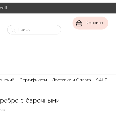
well
Корзина
ашений
Сертификаты
Доставка и Оплата
SALE
еребре с барочными
0-SS