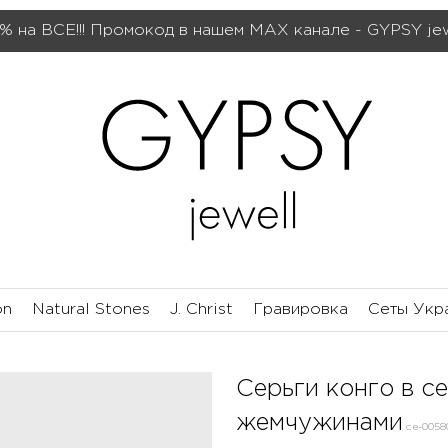
% на ВСЕ!!! Промокод в нашем МАХ канале - GYPSY je
on
Natural Stones
J. Christ
Гравировка
Сеты Укр
Серьги конго в с
жемчужинами
се-0058