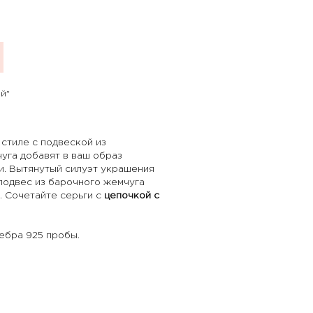
й"
 стиле с подвеской из
уга добавят в ваш образ
и. Вытянутый силуэт украшения
 подвес из барочного жемчуга
. Сочетайте серьги с
цепочкой с
ебра 925 пробы.