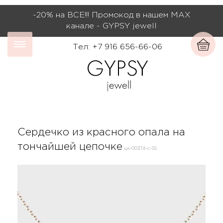
-20% на ВСЕ!!! Промокод в нашем МАХ
канале - GYPSY jewell
Тел: +7 916 656-66-06
Сердечко из красного опала на
тончайшей цепочке
цк-00374-с-SS