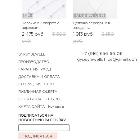
SALE
SALE
SILVER 925
Цепочка в 2 оборота с
Цепочка серебряная
цирконами
звездочка
2 475
руб.
3 300
1 913
руб.
2 550
руб.
руб.
+7 (916) 656-66-06
GYPSY JEWELL
gypsyjewelloffice@gmail.com
ПРОИЗВОДСТВО
ГАРАНТИЯ. УХОД
ДОСТАВКА И ОПЛАТА
СОТРУДНИЧЕСТВО
ПУБЛИЧНАЯ ОФЕРТА
LOOK-BOOK
ОТЗЫВЫ
КАРТА САЙТА
Контакты
ПОДПИСАТЬСЯ НА
НОВОСТНУЮ РАССЫЛКУ
ПОДПИСАТЬСЯ