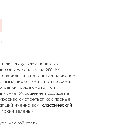
й"
чными накрутками позволяют
ый день. В коллекции GYPSY
е варианты с маленьким цирконом,
етными цирконами и подвесками.
огранки груша смотрится
нимание. Украшение подойдет в
 красиво смотреться как парные
одящий именно вам:
классический
 яркий зеленый.
ргической стали.