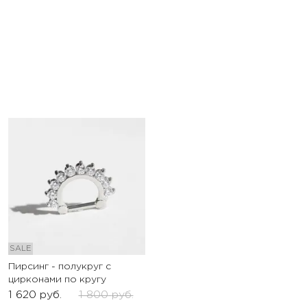
SALE
Пирсинг - полукруг с
цирконами по кругу
1 620
руб.
1 800
руб.