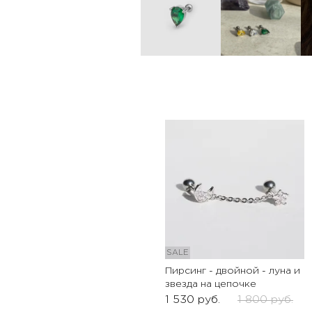
SALE
Пирсинг - двойной - луна и
звезда на цепочке
1 530
руб.
1 800
руб.