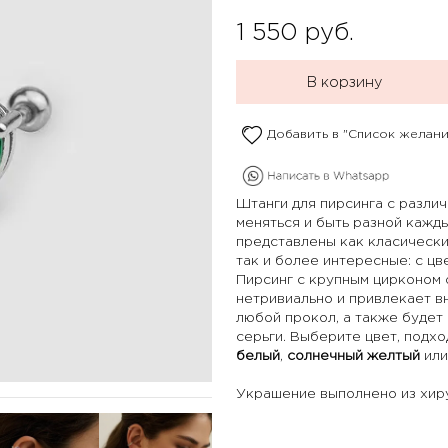
1 550
руб.
В корзину
Добавить в "Список желани
Штанги для пирсинга с разли
меняться и быть разной кажд
представлены как класически
так и более интересные: с цв
Пирсинг с крупным цирконом 
нетривиально и привлекает в
любой прокол, а также будет
серьги. Выберите цвет, подх
белый
,
солнечный желтый
или
Украшение выполнено из хиру