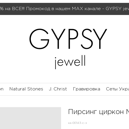
% на ВСЕ!!! Промокод в нашем МАХ канале - GYPSY je
on
Natural Stones
J. Christ
Гравировка
Сеты Укр
Пирсинг циркон 
ка-00143-с-з