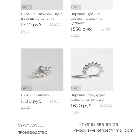
SALE
SALE
Пирсинг - двойной - луна
Пирсинг - двойной -
и звезда на цепочке
цветок и циркон на
цепочке
1 530
руб.
1 800
1 530
руб.
1 800
руб.
руб.
SALE
SALE
Пирсинг - цветок
Пирсинг - полукруг с
цирконами по кругу
1 530
руб.
1 800
1 620
руб.
1 800
руб.
руб.
+7 (916) 656-66-06
GYPSY JEWELL
gypsyjewelloffice@gmail.com
ПРОИЗВОДСТВО