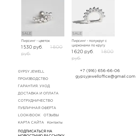
SALE
SALE
Пирсинг - цветок
Пирсинг - полукруг с
цирконами по кругу
1 530
руб.
1 800
1 620
руб.
1 800
руб.
руб.
+7 (916) 656-66-06
GYPSY JEWELL
gypsyjewelloffice@gmail.com
ПРОИЗВОДСТВО
ГАРАНТИЯ. УХОД
ДОСТАВКА И ОПЛАТА
СОТРУДНИЧЕСТВО
ПУБЛИЧНАЯ ОФЕРТА
LOOK-BOOK
ОТЗЫВЫ
КАРТА САЙТА
Контакты
ПОДПИСАТЬСЯ НА
НОВОСТНУЮ РАССЫЛКУ