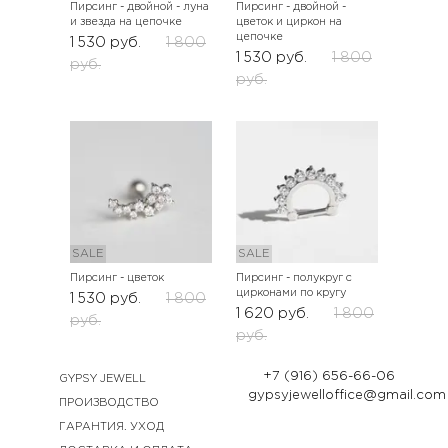
Пирсинг - двойной - луна
Пирсинг - двойной -
и звезда на цепочке
цветок и циркон на
цепочке
1 530
руб.
1 800
1 530
руб.
1 800
руб.
руб.
SALE
SALE
Пирсинг - цветок
Пирсинг - полукруг с
цирконами по кругу
1 530
руб.
1 800
1 620
руб.
1 800
руб.
руб.
+7 (916) 656-66-06
GYPSY JEWELL
gypsyjewelloffice@gmail.com
ПРОИЗВОДСТВО
ГАРАНТИЯ. УХОД